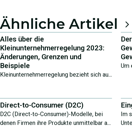
Ähnliche Artikel
Alles über die
Der
Kleinunternehmerregelung 2023:
Gew
Änderungen, Grenzen und
Gew
Beispiele
Um 
Kleinunternehmerregelung bezieht sich auf
soll
Kleinstunternehmer, die keine
gena
Umsatzsteuer zahlen müssen. Dabei
profitieren sie davon, dass sie keine
Direct-to-Consumer (D2C)
Ein
Umsatzsteuervoranmeldung dem
D2C (Direct-to-Consumer)-Modelle, bei
Im s
Finanzamt abgeben müssen.
denen Firmen ihre Produkte unmittelbar an
Unte
Endkunden vertreiben, erleben derzeit
der 