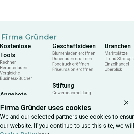
einen bemerkenswerten Aufschwung im
bede
Startup-Sektor.
in d
Gesc
Weis
Firma Gründer
Rech
Kostenlose
Geschäftsideen
Branchen
die 
Blumenladen eröffnen
Marktplätze
Tools
Dönerladen eröffnen
IT und Startups
und 
Rechner
Foodtruck eröffnen
Einzelhandel
Herunterladen
Friseursalon eröffnen
Überblick
Pfli
Vergleiche
Business-Bücher
erku
Stiftung
Gewerbeanmeldung
Angebote
Steuern zahlen
Unternehmen gründen
Mitarbeiter
Firma Gründer uses cookies
Kundengewinnung
We and our selected partners use cookies to ensur
our website. If you continue to use this site, we wi