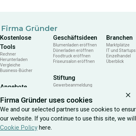
Startup-Sektor.
in d
Gesc
Weis
Firma Gründer
Rech
Kostenlose
Geschäftsideen
Branchen
die 
Blumenladen eröffnen
Marktplätze
Tools
Dönerladen eröffnen
IT und Startups
und 
Rechner
Foodtruck eröffnen
Einzelhandel
Herunterladen
Friseursalon eröffnen
Überblick
Pfli
Vergleiche
Business-Bücher
erku
Stiftung
Gewerbeanmeldung
Angebote
Steuern zahlen
Unternehmen gründen
Mitarbeiter
Firma Gründer uses cookies
Kundengewinnung
We and our selected partners use cookies to ensur
our website. If you continue to use this site, we wi
Cookie Policy
here.
© 2026 Das Gründer Inc