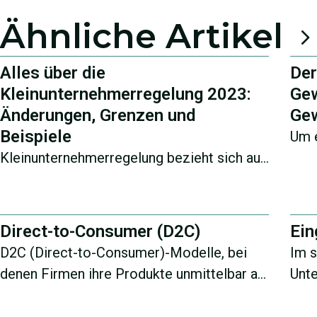
Ähnliche Artikel
Alles über die
Der
Kleinunternehmerregelung 2023:
Gew
Änderungen, Grenzen und
Gew
Beispiele
Um 
Kleinunternehmerregelung bezieht sich auf
soll
Kleinstunternehmer, die keine
gena
Umsatzsteuer zahlen müssen. Dabei
profitieren sie davon, dass sie keine
Direct-to-Consumer (D2C)
Ein
Umsatzsteuervoranmeldung dem
D2C (Direct-to-Consumer)-Modelle, bei
Im s
Finanzamt abgeben müssen.
denen Firmen ihre Produkte unmittelbar an
Unte
Endkunden vertreiben, erleben derzeit
der 
einen bemerkenswerten Aufschwung im
bede